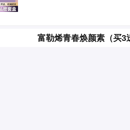
富勒烯青春焕颜素（买3
市场价
799.00
复购抑菌凝胶(买三送一