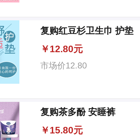
复购红豆杉卫生巾 护垫
￥
12.80元
市场价
12.80
复购茶多酚 安睡裤
￥
15.80元