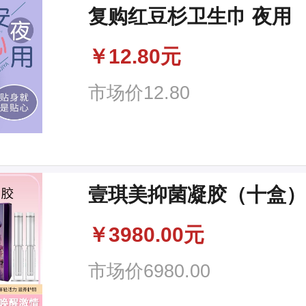
复购红豆杉卫生巾 夜用
￥
12.80元
市场价
12.80
壹琪美抑菌凝胶（十盒
￥
3980.00元
市场价
6980.00