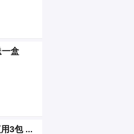
油 送一盒
红豆杉卫生巾 日用5包 夜用3包 ...