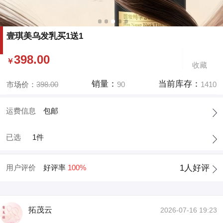
壹琪美乌发乳买1送1
398.00
￥
收藏
销量：
当前库存：
市场价：
398.00
90
1410
运费信息
包邮
已选
1件
用户评价
好评率
100%
1
人好评
拓茂云
2026-07-16 19:23