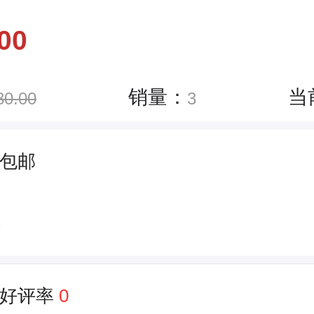
00
销量：
当
80.00
3
包邮
件
好评率
0