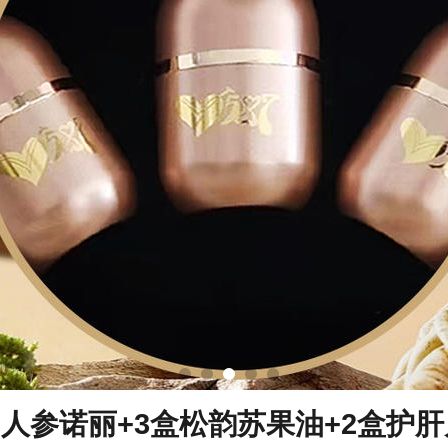
餐 人参诺丽+3盒松韵苏果油+2盒护