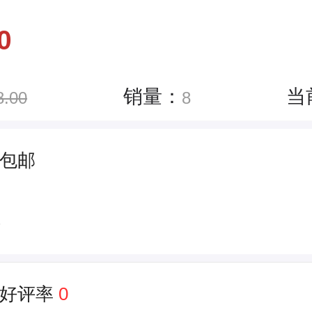
0
销量：
当
8.00
8
包邮
件
好评率
0