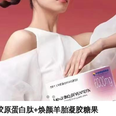
781套餐 胶原蛋白肽+焕颜羊胎凝胶糖果