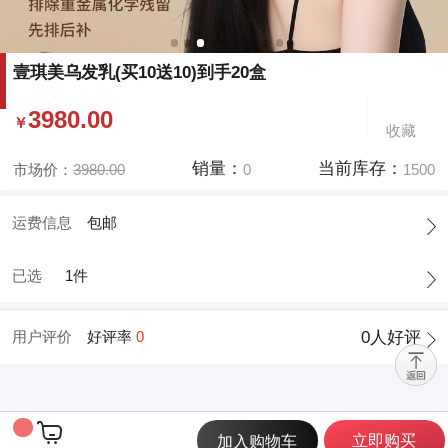
壹琪美乌发乳(买10送10)到手20盒
3980.00
￥
收藏
销量：
当前库存：
市场价：
3980.00
0
1500
运费信息
包邮
已选
1件
用户评价
好评率
0
0
人好评

立即购买
加入购物车