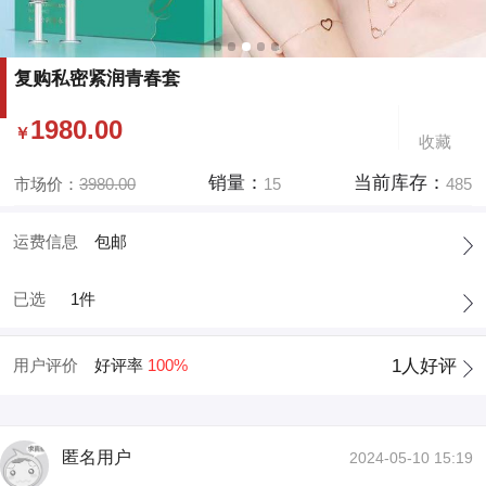
复购私密紧润青春套
1980.00
￥
收藏
销量：
当前库存：
市场价：
3980.00
15
485
运费信息
包邮
已选
1件
用户评价
好评率
100%
1
人好评
匿名用户
2024-05-10 15:19